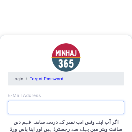
Login
Forgot Password
E-Mail Address
اگر آپ اپنے وٹس ایپ نمبر کے ذریعے سابقہ فہم دین
سافٹ ویئر میں پہلے سے رجسٹرڈ ہیں اور اپنا پاس ورڈ