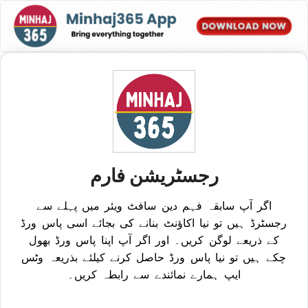
رجسٹریشن فارم
اگر آپ سابقہ فہم دین سافٹ ویئر میں پہلے سے
رجسٹرڈ ہیں تو نیا اکاؤنٹ بنانے کی بجائے اسی پاس ورڈ
کے ذریعے لوگن کریں۔ اور اگر آپ اپنا پاس ورڈ بھول
چکے ہیں تو نیا پاس ورڈ حاصل کرنے کیلئے بذریعہ وٹس
ایپ ہمارے نمائندے سے رابطہ کریں۔